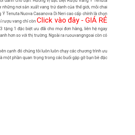
vời dành cho bạn. Hương vị đặc biệt Rượu Vang Ý Tenuta
 những nơi sản xuất vang trứ danh của thế giới, mỗi chai
g Ý Tenuta Nuova Casanova Di Neri cao cấp chính là chọn
Click vào đây - GIÁ RẺ
sỉ rượu vang chỉ còn
3 tặng 1 đặc biệt ưu đãi cho mọi đơn hàng, liên hệ ngay
anh hơn so với thị trường. Ngoài ra ruouvangngoai còn có
ên cạnh đó chúng tôi luôn luôn chạy các chương trình ưu
 là một phần quan trọng trong các buổi gặp gỡ bạn bè đặc