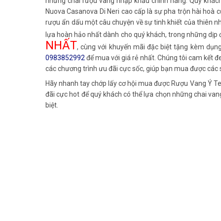
những chai rượu vang nhập khẩu chính hãng. Quý khách 
Nuova Casanova Di Neri cao cấp là sự pha trộn hài hoà c
rượu ẩn dấu một câu chuyện về sự tinh khiết của thiên 
lựa hoàn hảo nhất dành cho quý khách, trong những dịp đặ
NHẤT
, cùng với khuyến mãi đặc biệt tặng kèm dụng 
0983852992
để mua với giá rẻ nhất. Chúng tôi cam kết 
các chương trình ưu đãi cực sốc, giúp bạn mua được các s
Hãy nhanh tay chớp lấy cơ hội mua được Rượu Vang Ý Ten
đãi cực hot để quý khách có thể lựa chọn những chai van
biệt.