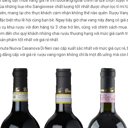
đang đặt mua vang giá rẻ thì ruouvangngoai chính là lựa chọn tuyệt 
ủa những loại nho Sangiovese chất lượng tốt nhất được chọn lọc tỉ mỉ từ
nhiên, mang lại cho thực khách cảm nhận không thể nào quên. Rượu Van
c biệt như lễ hội cùng bạn bè. Ngay bây giờ chai vang này đang có giá 
cụ khui rượu với đơn hàng từ 3 chai trở lên, cùng với chính sách mua 
đem đến cho quý khách những chai rượu thượng hạng với mức giá cạnh tr
ản phẩm tốt nhất với giá rẻ nhất.
uta Nuova Casanova Di Neri cao cấp xuất sắc nhất với mức giá cực rẻ, b
g đẳng cấp với giá rẻ. rượu vang ngon không chỉ là một đồ uống mà còn