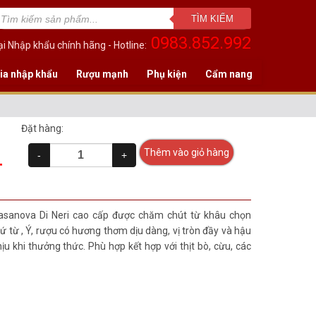
TÌM KIẾM
0983.852.992
i Nhập khẩu chính hãng - Hotline:
ia nhập khẩu
Rượu mạnh
Phụ kiện
Cẩm nang
Đặt hàng:
Thêm vào giỏ hàng
-
+
T
sanova Di Neri cao cấp được chăm chút từ khâu chọn
ứ từ , Ý, rượu có hương thơm dịu dàng, vị tròn đầy và hậu
u khi thưởng thức. Phù hợp kết hợp với thịt bò, cừu, các