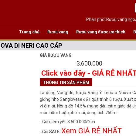
Phân phối Rượu vang ngoạ
Trang chủ
Rượu vang
Rượu vang được ưa thích
B
VA DI NERI CAO CẤP
GIÁ RƯỢU VANG
3.600.000
Click vào đây - GIÁ RẺ NHẤ
THÔNG TIN SẢN PHẨM
Là dòng Vang đỏ, Rượu Vang Ý Tenuta Nuova Ca
giống nho Sangiovese đến quá trình ủ rượu. Xuất x
vị êm ái. Nồng độ 14.5% mang đến cảm giác dễ chị
món hầm hoặc phô mai, dung tích 750ml.
- Giá niêm yết: 3.600.000đ/ch
Xem GIÁ RẺ NHẤT
- Giá SALE: