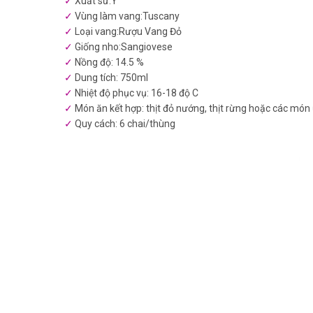
Xuất sứ:Ý
Vùng làm vang:Tuscany
Loại vang:Rượu Vang Đỏ
Giống nho:Sangiovese
Nồng độ: 14.5 %
Dung tích: 750ml
Nhiệt độ phục vụ: 16-18 độ C
Món ăn kết hợp: thịt đỏ nướng, thịt rừng hoặc các món
Quy cách: 6 chai/thùng