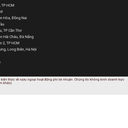
1, TP HCM
CM
ên Hòa, Đồng Nai
Tàu
u, TP Cần Thơ
ận Hải Châu, Đà Nẵng
ận 2, TP HCM
ưng, Long Biên, Hà Nội
m
kiến thức về rượu ngoại hoạt động phi lơi nhuận. Chúng tôi không kinh doanh trực
am khảo)