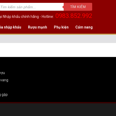
TÌM KIẾM
0983.852.992
i Nhập khẩu chính hãng - Hotline:
ia nhập khẩu
Rượu mạnh
Phụ kiện
Cẩm nang
ượu
 vang
g gặp