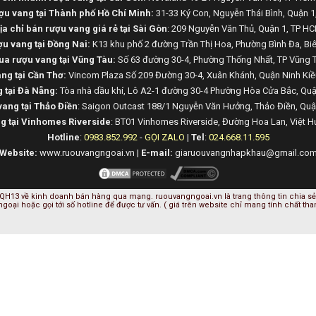
u vang tại Thành phố Hồ Chí Minh:
31-33 Ký Con, Nguyễn Thái Bình, Quận 
ịa chỉ bán rượu vang giá rẻ tại Sài Gòn
: 209 Nguyễn Văn Thủ, Quận 1, TP H
ợu vang tại Đồng Nai:
K13 khu phố 2 đường Trần Thị Hoa, Phường Bình Đa, Bi
a rượu vang tại Vũng Tàu:
Số 63 đường 30-4, Phường Thống Nhất, TP Vũng 
ng tại Cần Thơ:
Vincom Plaza Số 209 Đường 30-4, Xuân Khánh, Quận Ninh Kiề
 tại Đà Nẵng:
Tòa nhà dầu khí, Lô A2-1 đường 30-4 Phường Hòa Cửa Bắc, Qu
ang tại Thảo Điền
: Saigon Outcast 188/1 Nguyễn Văn Hưởng, Thảo Điền, Qu
ng tại Vinhomes Riverside
: BT01 Vinhomes Riverside, Đường Hoa Lan, Việt H
Hotline
:
0983.852.992
-
GỌI ZALO
|
Tel
:
024.668.11.595
Website:
www.ruouvangngoai.vn |
E-mail:
giaruouvangnhapkhau@gmail.co
QH13 về kinh doanh bán hàng qua mạng. ruouvangngoai.vn là trang thông tin chia sẻ 
 ngoại hoặc gọi tới số hotline để được tư vấn. ( giá trên website chỉ mang tính chất th