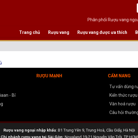
Phân phối Rượu vang ngoạ
Trang chủ
Rượu vang
Rượu vang được ưa thích
B
ủ
RƯỢU MẠNH
CẨM NANG
Tư vấn dùng r
aan - Bỉ
Kiến thức rượu
ng
Văn hoá rượu
Câu hỏi thườn
Rượu vang ngoại nhập khẩu
: B1 Trung Yên 9, Trung Hoà, Cầu Giấy, Hà Nội
Chi nhánh rượu vang tại Sài Gòn:
Novaland 19-21 Nguyễn Văn Trỗi, TP HCM