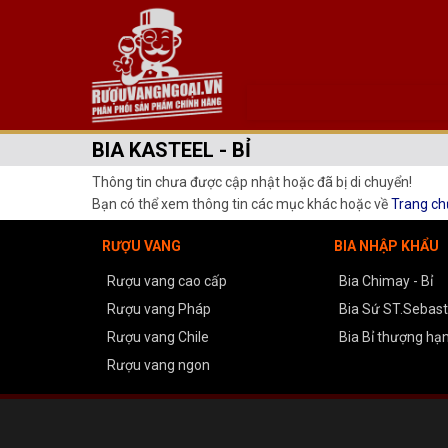
BIA KASTEEL - BỈ
Thông tin chưa được cập nhật hoặc đã bị di chuyển!
Bạn có thể xem thông tin các mục khác hoặc về
Trang ch
RƯỢU VANG
BIA NHẬP KHẨU
Rượu vang cao cấp
Bia Chimay - Bỉ
Rượu vang Pháp
Bia Sứ ST.Sebasti
Rượu vang Chile
Bia Bỉ thượng hạ
Rượu vang ngon