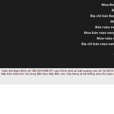
Mua Rượ
Đ
Địa chỉ bán Rư
Mu
Bán rượu va
Mua bán rượu vang
Mua rượu v
Địa chỉ bán rượu va
Tuân thủ Nghị định số 185/2013/NĐ-CP của Chính phủ và luật quảng cáo số 16/2012/
tiếp trên internet. Vui lòng đến trực tiếp đến các cửa hàng và hệ thống siêu thị rượu