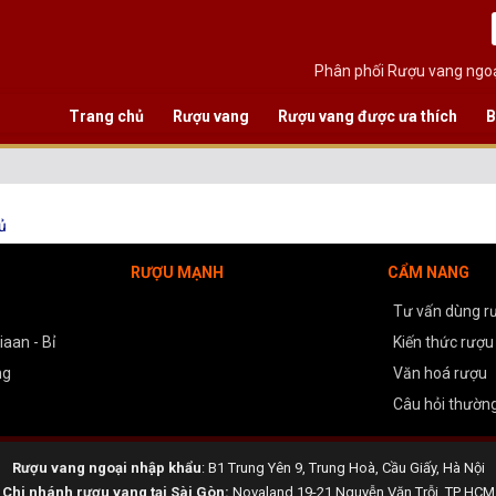
Phân phối Rượu vang ngoạ
Trang chủ
Rượu vang
Rượu vang được ưa thích
B
ủ
RƯỢU MẠNH
CẨM NANG
Tư vấn dùng r
aan - Bỉ
Kiến thức rượu
ng
Văn hoá rượu
Câu hỏi thườn
Rượu vang ngoại nhập khẩu
: B1 Trung Yên 9, Trung Hoà, Cầu Giấy, Hà Nội
Chi nhánh rượu vang tại Sài Gòn:
Novaland 19-21 Nguyễn Văn Trỗi, TP HCM