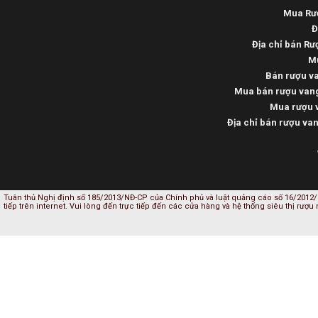
Mua Rượ
Đ
Địa chỉ bán Rư
Mu
Bán rượu va
Mua bán rượu vang
Mua rượu v
Địa chỉ bán rượu va
Tuân thủ Nghị định số 185/2013/NĐ-CP của Chính phủ và luật quảng cáo số 16/2012/
tiếp trên internet. Vui lòng đến trực tiếp đến các cửa hàng và hệ thống siêu thị rượu