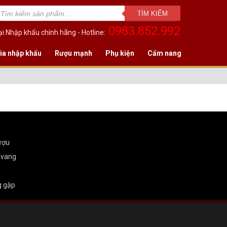
TÌM KIẾM
0983.852.992
i Nhập khẩu chính hãng - Hotline:
ia nhập khẩu
Rượu mạnh
Phụ kiện
Cẩm nang
ượu
 vang
g gặp