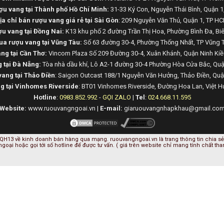
u vang tại Thành phố Hồ Chí Minh:
31-33 Ký Con, Nguyễn Thái Bình, Quận 
ịa chỉ bán rượu vang giá rẻ tại Sài Gòn
: 209 Nguyễn Văn Thủ, Quận 1, TP H
ợu vang tại Đồng Nai:
K13 khu phố 2 đường Trần Thị Hoa, Phường Bình Đa, Bi
a rượu vang tại Vũng Tàu:
Số 63 đường 30-4, Phường Thống Nhất, TP Vũng 
ng tại Cần Thơ:
Vincom Plaza Số 209 Đường 30-4, Xuân Khánh, Quận Ninh Kiề
 tại Đà Nẵng:
Tòa nhà dầu khí, Lô A2-1 đường 30-4 Phường Hòa Cửa Bắc, Qu
ang tại Thảo Điền
: Saigon Outcast 188/1 Nguyễn Văn Hưởng, Thảo Điền, Qu
ng tại Vinhomes Riverside
: BT01 Vinhomes Riverside, Đường Hoa Lan, Việt H
Hotline
:
0983.852.992
-
GỌI ZALO
|
Tel
:
024.668.11.595
Website:
www.ruouvangngoai.vn |
E-mail:
giaruouvangnhapkhau@gmail.co
QH13 về kinh doanh bán hàng qua mạng. ruouvangngoai.vn là trang thông tin chia sẻ 
 ngoại hoặc gọi tới số hotline để được tư vấn. ( giá trên website chỉ mang tính chất th