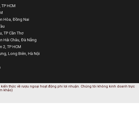
1, TP HCM
CM
ên Hòa, Đồng Nai
Tàu
u, TP Cần Thơ
ận Hải Châu, Đà Nẵng
ận 2, TP HCM
ưng, Long Biên, Hà Nội
m
kiến thức về rượu ngoại hoạt động phi lơi nhuận. Chúng tôi không kinh doanh trực
am khảo)