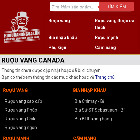
TÌM KIẾM
Rượu vang
Rượu vang được ưa
thích
Bia nhập khẩu
Rượu mạnh
Phụ kiện
Cẩm nang
RƯỢU VANG CANADA
Thông tin chưa được cập nhật hoặc đã bị di chuyển!
Bạn có thể xem thông tin các mục khác hoặc về
Trang chủ
RƯỢU VANG
BIA NHẬP KHẨU
Rượu vang cao cấp
Bia Chimay - Bỉ
Rượu vang Pháp
Bia Sứ ST.Sebastiaan - Bỉ
Rượu vang Chile
Bia Bỉ thượng hạng
Rượu vang ngon
RƯỢU MẠNH
CẨM NANG