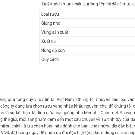
- Quý khách mua nhiều vui lòng liên hệ để có mức g
Loại rượu
Giống nho
Vùng sản xuất
Xuất xứ
Nồng độ cồn
Quy cách
ang quà tặng quý vị uy tín tại Việt Nam. Chúng tôi Chuyên các loại va
ng ty đang lựa chọn rượu vang nhập khẩu nguyên chai thì chúng tôi chí
n là sự kết hợp tài tình giữa các giống nho Merlot - Cabernet Sauvig
ng thế giới, mỗi sản phẩm đem đến một câu chuyện về sự tinh túy của đ
lion chính là lựa chọn hoàn hảo dành cho bạn, cho những dịp đặc biệt n
VNĐ, đặt hàng ngay để nhận ưu đãi đặc biệt tặng kèm dụng cụ mở nắp r