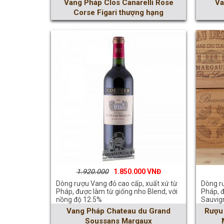
Vang Pháp Clos Canarelli Rose
Va
Corse Figari thượng hạng
1.920.000
1.850.000
Dòng rượu Vang đỏ cao cấp, xuất xứ từ
Dòng rư
Pháp, được làm từ giống nho Blend, với
Pháp, 
nồng độ 12.5%
Sauvig
Vang Pháp Chateau du Grand
Rượu
Soussans Margaux