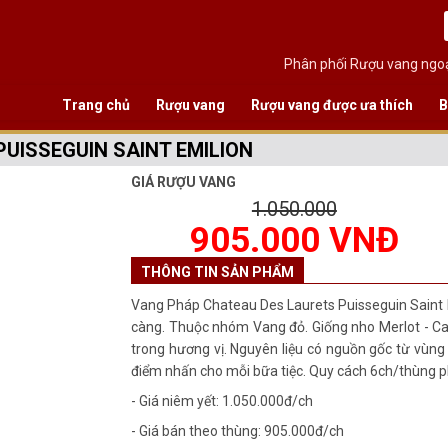
Phân phối Rượu vang ngoạ
Trang chủ
Rượu vang
Rượu vang được ưa thích
B
UISSEGUIN SAINT EMILION
GIÁ RƯỢU VANG
1.050.000
905.000 VNĐ
THÔNG TIN SẢN PHẨM
Vang Pháp Chateau Des Laurets Puisseguin Saint E
càng. Thuộc nhóm Vang đỏ. Giống nho Merlot - Ca
trong hương vị. Nguyên liệu có nguồn gốc từ vùng
điểm nhấn cho mỗi bữa tiệc. Quy cách 6ch/thùng p
- Giá niêm yết: 1.050.000đ/ch
- Giá bán theo thùng: 905.000đ/ch