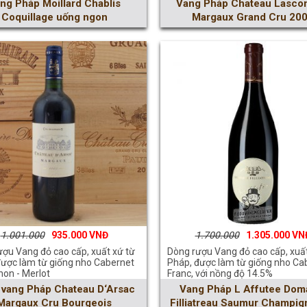
ng Pháp Moillard Chablis
Vang Pháp Chateau Lasc
Coquillage uống ngon
Margaux Grand Cru 20
1.001.000
935.000
1.700.000
1.305.000
ợu Vang đỏ cao cấp, xuất xứ từ
Dòng rượu Vang đỏ cao cấp, xuất
được làm từ giống nho Cabernet
Pháp, được làm từ giống nho Ca
non - Merlot
Franc, với nồng độ 14.5%
 vang Pháp Chateau D‘Arsac
Vang Pháp L Affutee Dom
Margaux Cru Bourgeois
Filliatreau Saumur Champig