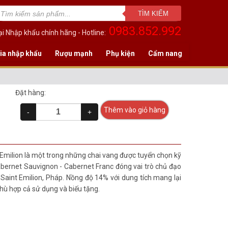
TÌM KIẾM
0983.852.992
i Nhập khẩu chính hãng - Hotline:
ia nhập khẩu
Rượu mạnh
Phụ kiện
Cẩm nang
Đặt hàng:
Thêm vào giỏ hàng
-
+
milion là một trong những chai vang được tuyển chọn kỹ
bernet Sauvignon - Cabernet Franc đóng vai trò chủ đạo
 Saint Emilion, Pháp. Nồng độ 14% với dung tích mang lại
hù hợp cả sử dụng và biếu tặng.