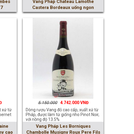
ombes
Vang Pháp Chateau Lamothe
07
Castera Bordeaux uống ngon
5.150.000
4.742.000
 xứ từ
Dòng rượu Vang đỏ cao cấp, xuất xứ từ
bernet
Pháp, được làm từ giống nho Pinot Noir,
với nồng độ 13.5%
aine
Vang Pháp Les Borniques
ny cao
Chambolle Musigny Roux Pere Fils