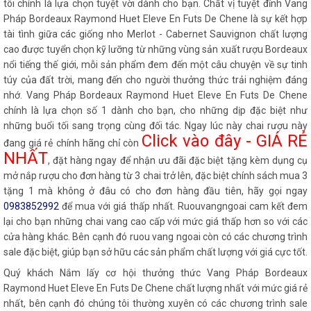
tôi chính là lựa chọn tuyệt vời dành cho bạn. Chất vị tuyệt đỉnh Vang
Pháp Bordeaux Raymond Huet Eleve En Futs De Chene là sự kết hợp
tài tình giữa các giống nho Merlot - Cabernet Sauvignon chất lượng
cao được tuyển chọn kỹ lưỡng từ những vùng sản xuất rượu Bordeaux
nổi tiếng thế giới, mỗi sản phẩm đem đến một câu chuyện về sự tinh
túy của đất trời, mang đến cho người thưởng thức trải nghiệm đáng
nhớ. Vang Pháp Bordeaux Raymond Huet Eleve En Futs De Chene
chính là lựa chọn số 1 dành cho bạn, cho những dịp đặc biệt như
những buổi tối sang trọng cùng đối tác. Ngay lúc này chai rượu này
Click vào đây - GIÁ RẺ
đang giá rẻ chính hãng chỉ còn
NHẤT
, đặt hàng ngay để nhận ưu đãi đặc biệt tặng kèm dụng cụ
mở nắp rượu cho đơn hàng từ 3 chai trở lên, đặc biệt chính sách mua 3
tặng 1 mà không ở đâu có cho đơn hàng đầu tiên, hãy gọi ngay
0983852992
để mua với giá thấp nhất. Ruouvangngoai cam kết đem
lại cho bạn những chai vang cao cấp với mức giá thấp hơn so với các
cửa hàng khác. Bên cạnh đó ruou vang ngoai còn có các chương trình
sale đặc biệt, giúp bạn sở hữu các sản phẩm chất lượng với giá cực tốt.
Quý khách Nắm lấy cơ hội thưởng thức Vang Pháp Bordeaux
Raymond Huet Eleve En Futs De Chene chất lượng nhất với mức giá rẻ
nhất, bên cạnh đó chúng tôi thường xuyên có các chương trình sale