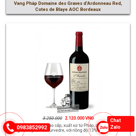
Vang Pháp Domaine des Graves d’Ardonneau Red,
Cotes de Blaye AOC Bordeaux
3.250.000
2.120.000
Chat
Dòng rượu Vang đỏ cao cấp, xuất xứ từ Pháp, được làm từ
0983852992
Zalo
giống nho Syrah - Mourvedre, với nồng độ 13%