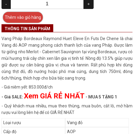
-
+
Thêm vào giỏ hàng
THÔNG TIN SẢN PHẨM
Vang Pháp Bordeaux Raymond Huet Eleve En Futs De Chene là chai
Vang đỏ AOP mang phong cách thanh lịch của vang Pháp. Được làm
từ giống nho Merlot - Cabernet Sauvignon tại vùng Bordeaux, rượu có
mùi hương trái cây chín xen lẫn gia vị tinh tế. Nồng độ 13.5% giúp rượu
giữ được sự cân bằng giữa vị chua và tannin. Rất phù hợp khi dùng
cùng thịt đỏ, đồ nướng hoặc phô mai cứng, dung tích 750ml, đóng
6ch/thùng, thích hợp cho bữa tiệc sang trọng.
- Giá niêm yết: 853.000đ/ch
Xem GIÁ RẺ NHẤT
- Giá SALE:
- MUA 5 TẶNG 1
- Quý khách mua nhiều, mua theo thùng, mua buôn, cắt lô, mở hầm
rượu vui lòng liên hệ để có GIÁ RẺ NHẤT
Loại rượu
Vang đỏ
Cấp độ
AOP