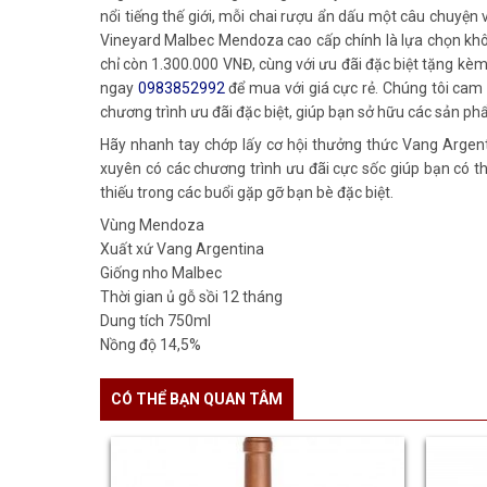
nổi tiếng thế giới, mỗi chai rượu ẩn dấu một câu chuyệ
Vineyard Malbec Mendoza cao cấp chính là lựa chọn không
chỉ còn 1.300.000 VNĐ, cùng với ưu đãi đặc biệt tặng kèm 
ngay
0983852992
để mua với giá cực rẻ. Chúng tôi cam
chương trình ưu đãi đặc biệt, giúp bạn sở hữu các sản phẩ
Hãy nhanh tay chớp lấy cơ hội thưởng thức Vang Argen
xuyên có các chương trình ưu đãi cực sốc giúp bạn có t
thiếu trong các buổi gặp gỡ bạn bè đặc biệt.
Vùng
Mendoza
Xuất xứ
Vang Argentina
Giống nho
Malbec
Thời gian ủ gỗ sồi
12 tháng
Dung tích
750ml
Nồng độ
14,5%
CÓ THỂ BẠN QUAN TÂM