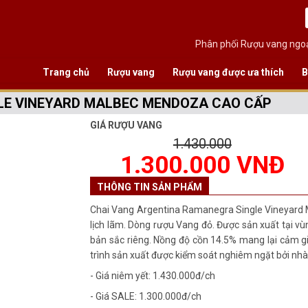
Phân phối Rượu vang ngoạ
Trang chủ
Rượu vang
Rượu vang được ưa thích
B
LE VINEYARD MALBEC MENDOZA CAO CẤP
GIÁ RƯỢU VANG
1.430.000
1.300.000 VNĐ
THÔNG TIN SẢN PHẨM
Chai Vang Argentina Ramanegra Single Vineyard
lịch lãm. Dòng rượu Vang đỏ. Được sản xuất tại v
bản sắc riêng. Nồng độ cồn 14.5% mang lại cảm gi
trình sản xuất được kiểm soát nghiêm ngặt bởi n
- Giá niêm yết: 1.430.000đ/ch
- Giá SALE: 1.300.000đ/ch