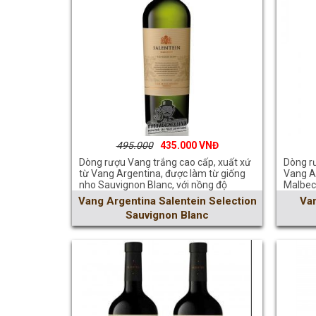
495.000
435.000
Dòng rượu Vang trắng cao cấp, xuất xứ
Dòng rư
từ Vang Argentina, được làm từ giống
Vang A
nho Sauvignon Blanc, với nồng độ
Malbec
12.5%
Vang Argentina Salentein Selection
Va
Sauvignon Blanc