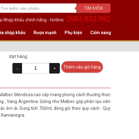
TÌM KIẾM
0983.852.992
i Nhập khẩu chính hãng - Hotline:
ia nhập khẩu
Rượu mạnh
Phụ kiện
Cẩm nang
Đặt hàng:
Thêm vào giỏ hàng
-
+
 Malbec Mendoza cao cấp mang phong cách thưởng thức
ùng , Vang Argentina. Giống nho Malbec góp phần tạo nên
ác êm ái. Dung tích 750ml, đóng gói theo quy cách . Quy
hà Ramanegra.