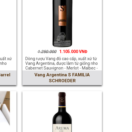
1.250.000
1.105.000
xuất xứ
Dòng rượu Vang đỏ cao cấp, xuất xứ từ
 nho
Vang Argentina, được làm từ giống nho
Cabernet Sauvignon - Merlot - Malbec -
Cabernet Franc, với nồng độ 14.5%
arrel
Vang Argentina S FAMILIA
SCHROEDER