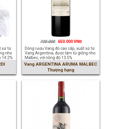
720.000
650.000
 xứ từ
Dòng rượu Vang đỏ cao cấp, xuất xứ từ
ống nho
Vang Argentina, được làm từ giống nho
ộ 14.2%
Malbec, với nồng độ 13.5%
DI
Vang ARGENTINA ARUMA MALBEC
Thượng hạng