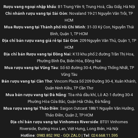
Rượu vang ngoại nhập khẩu
: B1 Trung Yên 9, Trung Hoà, Cầu Giấy, Hà Nội
Chi nhánh rượu vang tại Sài Gòn:
Novaland 19-21 Nguyễn Văn Trỗi, TP
HCM
Mua Rượu vang tại Thành phố Hồ Chí Minh:
31-33 Ký Con, Nguyễn Thái
Bình, Quận 1, TP HCM
Địa chỉ bán rượu vang giá rẻ tại Sài Gòn
: 209 Nguyễn Văn Thủ, Quận 1, TP
HCM
Địa chỉ bán Rượu vang tại Đồng Nai:
K13 khu phố 2 đường Trần Thị Hoa,
Phường Bình Đa, Biên Hòa, Đồng Nai
Mua rượu vang tại Vũng Tàu:
Số 63 đường 30-4, Phường Thống Nhất, TP
Vũng Tàu
Bán rượu vang tại Cần Thơ:
Vincom Plaza Số 209 Đường 30-4, Xuân Khánh,
Quận Ninh Kiều, TP Cần Thơ
Mua bán rượu vang tại Đà Nẵng:
Tòa nhà dầu khí, Lô A2-1 đường 30-4
Phường Hòa Cửa Bắc, Quận Hải Châu, Đà Nẵng
Mua rượu vang tại Thảo Điền
: Saigon Outcast 188/1 Nguyễn Văn Hưởng,
Thảo Điền, Quận 2, TP HCM
Địa chỉ bán rượu vang tại Vinhomes Riverside
: BT01 Vinhomes
Riverside, Đường Hoa Lan, Việt Hưng, Long Biên, Hà Nội
Hotline
:
0983.852.992
-
GỌI ZALO
|
Tel
:
024.668.11.595